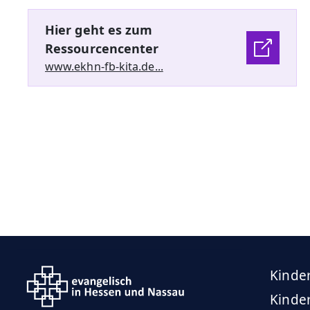
Hier geht es zum
Ressourcencenter
www.ekhn-fb-kita.de...
Kinde
Kinde