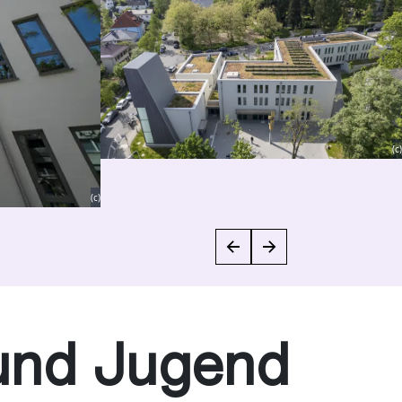
(c)
(c)
 und Jugend