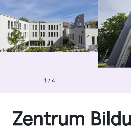
(c)
1
/
4
Zentrum Bildu